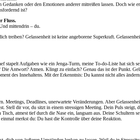
ven Gedanken oder den Emotionen anderer mitreißen lassen. Doch wie er
sfordernd ist?
r Fluss.
Und mittendrin – du.
ich treiben? Gelassenheit ist keine angeborene Superkraft. Gelassenheit
Chef stapelt Aufgaben wie ein Jenga-Turm, meine To-do-Liste hat sich s
ie Antwort? Atmen. Klingt zu einfach? Genau das ist der Punkt. Gela
nt des Innehaltens. Mit der Erkenntnis: Du kannst nicht alles ändern
ern. Meetings, Deadlines, unerwartete Veränderungen. Aber Gelassenhe
 Stell dir vor, du sitzt in einem stressigen Meeting. Dein Puls steigt, d
 Tisch, atmest tief durch die Nase ein, langsam aus. Deine Schultern se
f einmal merkst du: Du hast die Kontrolle über deine Reaktion.
rst, dich von äußeren Umständen lenken zu lassen. Weil du in Stresssitu