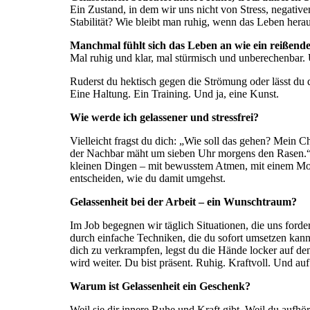
Ein Zustand, in dem wir uns nicht von Stress, negati
Stabilität? Wie bleibt man ruhig, wenn das Leben herau
Manchmal fühlt sich das Leben an wie ein reißende
Mal ruhig und klar, mal stürmisch und unberechenbar. 
Ruderst du hektisch gegen die Strömung oder lässt du d
Eine Haltung. Ein Training. Und ja, eine Kunst.
Wie werde ich gelassener und stressfrei?
Vielleicht fragst du dich: „Wie soll das gehen? Mein 
der Nachbar mäht um sieben Uhr morgens den Rasen.“ D
kleinen Dingen – mit bewusstem Atmen, mit einem Mome
entscheiden, wie du damit umgehst.
Gelassenheit bei der Arbeit – ein Wunschtraum?
Im Job begegnen wir täglich Situationen, die uns ford
durch einfache Techniken, die du sofort umsetzen kannst.
dich zu verkrampfen, legst du die Hände locker auf den
wird weiter. Du bist präsent. Ruhig. Kraftvoll. Und au
Warum ist Gelassenheit ein Geschenk?
Weil sie dir innere Ruhe und Kraft gibt. Weil du aufhö