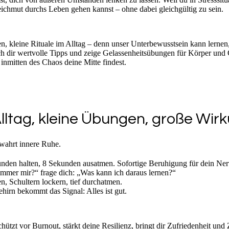
leichmut durchs Leben gehen kannst – ohne dabei gleichgültig zu sein.
, kleine Rituale im Alltag – denn unser Unterbewusstsein kann lernen
 dir wertvolle Tipps und zeige Gelassenheitsübungen für Körper und G
inmitten des Chaos deine Mitte findest.
lltag, kleine Übungen, große Wir
nden halten, 8 Sekunden ausatmen. Sofortige Beruhigung für dein Ne
immer mir?“ frage dich: „Was kann ich daraus lernen?“
, Schultern lockern, tief durchatmen.
hirn bekommt das Signal: Alles ist gut.
chützt vor Burnout, stärkt deine Resilienz, bringt dir Zufriedenheit und Z