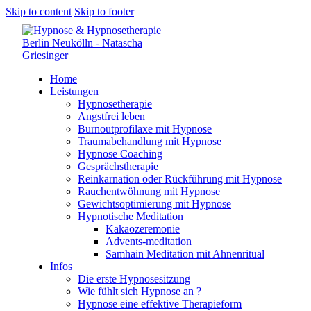
Skip to content
Skip to footer
Home
Leistungen
Hypnosetherapie
Angstfrei leben
Burnoutprofilaxe mit Hypnose
Traumabehandlung mit Hypnose
Hypnose Coaching
Gesprächstherapie
Reinkarnation oder Rückführung mit Hypnose
Rauchentwöhnung mit Hypnose
Gewichtsoptimierung mit Hypnose
Hypnotische Meditation
Kakaozeremonie
Advents-meditation
Samhain Meditation mit Ahnenritual
Infos
Die erste Hypnosesitzung
Wie fühlt sich Hypnose an ?
Hypnose eine effektive Therapieform