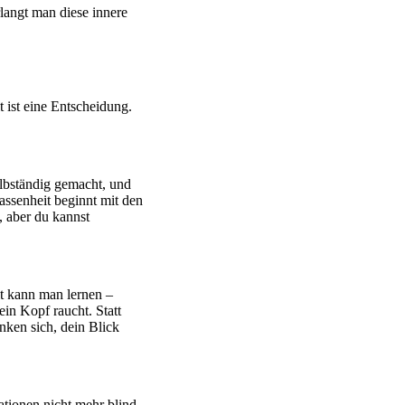
langt man diese innere
 ist eine Entscheidung.
elbständig gemacht, und
ssenheit beginnt mit den
, aber du kannst
it kann man lernen –
ein Kopf raucht. Statt
nken sich, dein Blick
ationen nicht mehr blind