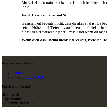
Muskel, den du trainieren kannst. Und ich begleite dich
lebst.
Fazit: Lass los – aber mit Stil!
Gelassenheit bedeutet nicht, dass dir alles egal ist. Es b
seinen Höhen und Tiefen anzunehmen – und vielleicht so
dich: Du bist stärker als jeder Stress. Und wenn du magst, 
Wenn dich das Thema mehr interessiert, biete ich Be
H
Hypnosetherapie Berlin
Kontakt
(+49) 30 258 16 323
Praxis Livingmind
direkt an der
Jungfernmühle,
Goldammerstrasse 34,