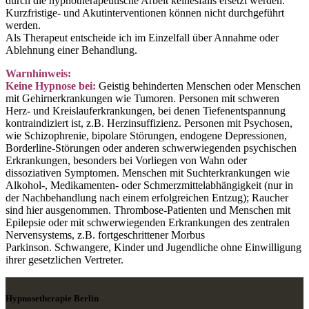
durch die hypnotherapeutische Arbeit keinesfalls ersetzt werden.
Kurzfristige- und Akutinterventionen können nicht durchgeführt
werden.
Als Therapeut entscheide ich im Einzelfall über Annahme oder
Ablehnung einer Behandlung.
Warnhinweis
:
Keine Hypnose bei:
Geistig behinderten Menschen oder Menschen
mit Gehirnerkrankungen wie Tumoren.
Personen mit schweren
Herz- und Kreislauferkrankungen, bei denen Tiefenentspannung
kontraindiziert ist, z.B. Herzinsuffizienz.
Personen mit Psychosen,
wie Schizophrenie, bipolare Störungen, endogene Depressionen,
Borderline-Störungen oder anderen schwerwiegenden psychischen
Erkrankungen, besonders bei Vorliegen von Wahn oder
dissoziativen Symptomen.
Menschen mit Suchterkrankungen wie
Alkohol-, Medikamenten- oder Schmerzmittelabhängigkeit (nur in
der Nachbehandlung nach einem erfolgreichen Entzug); Raucher
sind hier ausgenommen.
Thrombose-Patienten und Menschen mit
Epilepsie oder mit schwerwiegenden Erkrankungen des zentralen
Nervensystems, z.B. fortgeschrittener Morbus
Parkinson.
Schwangere, Kinder und Jugendliche ohne Einwilligung
ihrer gesetzlichen Vertreter.
Hypnosetherapie Berlin