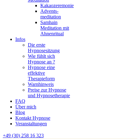
Kakaozeremonie
Advents-
meditation
Samhain
Meditation mit
Ahnenritual
Infos
Die erste
Hypnosesitzung
Wie fühlt sich
Hypnose an ?
Hypnose eine
effektive
Therapieform
Warnhinweis
Preise zur Hypnose
und Hypnosetherapie
FAQ
Über mich
Blog
Kontakt Hypnose
Veranstaltungen
+49 (30) 258 16 323