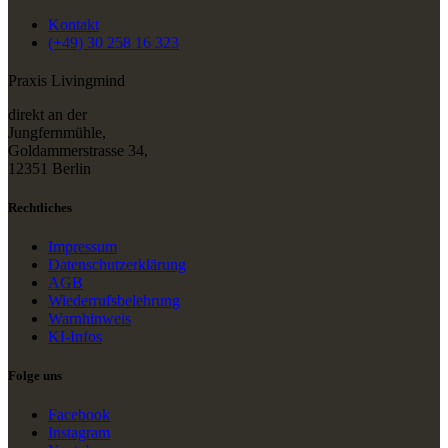
Kontakt
(+49) 30 258 16 323
Praxis Livingmind
direkt an der
Jungfernmühle,
Goldammerstrasse 34,
12351 Berlin
Rechtliches
Impressum
Datenschutzerklärung
AGB
Wiederrufsbelehrung
Warnhinweis
KI-Infos
Folge uns
Facebook
Instagram