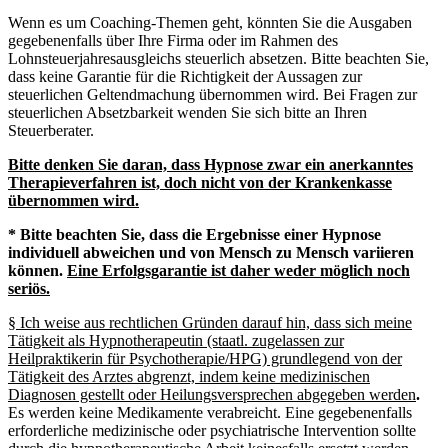
Wenn es um Coaching-Themen geht, könnten Sie die Ausgaben
gegebenenfalls über Ihre Firma oder im Rahmen des
Lohnsteuerjahresausgleichs steuerlich absetzen. Bitte beachten Sie,
dass keine Garantie für die Richtigkeit der Aussagen zur
steuerlichen Geltendmachung übernommen wird. Bei Fragen zur
steuerlichen Absetzbarkeit wenden Sie sich bitte an Ihren
Steuerberater.
Bitte denken Sie daran, dass Hypnose zwar ein anerkanntes
Therapieverfahren ist, doch nicht von der Krankenkasse
übernommen wird.
*
Bitte beachten Sie
, dass die Ergebnisse einer Hypnose
individuell abweichen und von Mensch zu Mensch variieren
können.
Eine Erfolgsgarantie ist daher weder möglich noch
seriös.
§ Ich weise aus rechtlichen Gründen darauf hin, dass sich meine
Tätigkeit als Hypnotherapeutin (staatl. zugelassen zur
Heilpraktikerin für Psychotherapie/HPG) grundlegend von der
Tätigkeit des Arztes abgrenzt, indem keine medizinischen
Diagnosen gestellt oder Heilungsversprechen abgegeben werden
.
Es werden keine Medikamente verabreicht. Eine gegebenenfalls
erforderliche medizinische oder psychiatrische Intervention sollte