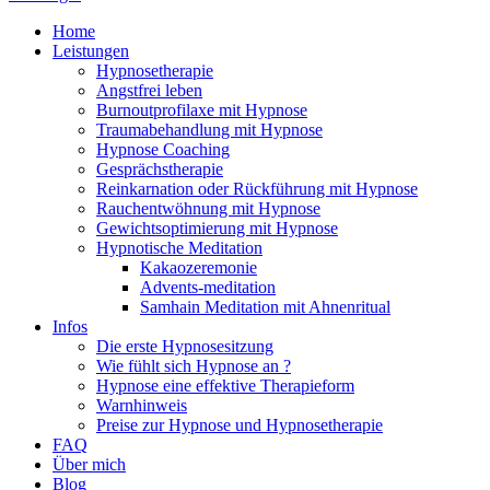
Home
Leistungen
Hypnosetherapie
Angstfrei leben
Burnoutprofilaxe mit Hypnose
Traumabehandlung mit Hypnose
Hypnose Coaching
Gesprächstherapie
Reinkarnation oder Rückführung mit Hypnose
Rauchentwöhnung mit Hypnose
Gewichtsoptimierung mit Hypnose
Hypnotische Meditation
Kakaozeremonie
Advents-meditation
Samhain Meditation mit Ahnenritual
Infos
Die erste Hypnosesitzung
Wie fühlt sich Hypnose an ?
Hypnose eine effektive Therapieform
Warnhinweis
Preise zur Hypnose und Hypnosetherapie
FAQ
Über mich
Blog