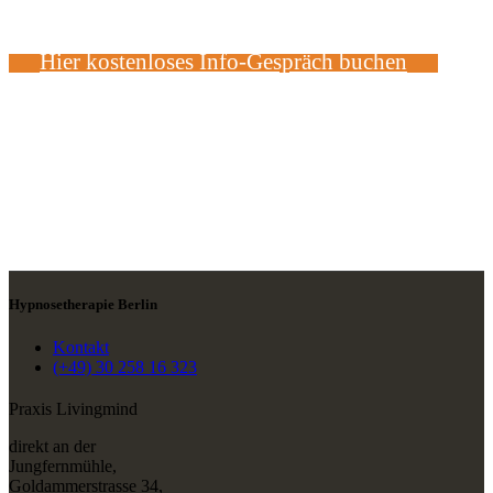
Hier kostenloses Info-Gespräch buchen
Hypnosetherapie Berlin
Kontakt
(+49) 30 258 16 323
Praxis Livingmind
direkt an der
Jungfernmühle,
Goldammerstrasse 34,