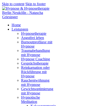
Skip to content
Skip to footer
Home
Leistungen
Hypnosetherapie
Angstfrei leben
Burnoutprofilaxe mit
Hypnose
Traumabehandlung
mit Hypnose
Hypnose Coaching
Gesprächstherapie
Reinkarnation oder
Rückführung mit
Hypnose
Rauchentwöhnung
mit Hypnose
Gewichtsoptimierung
mit Hypnose
Hypnotische
Meditation
Kakaozeremonie