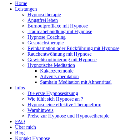
Home
Leistungen
Hypnosetherapie
Angstfrei leben
Burnoutprofilaxe mit Hypnose
Traumabehandlung mit Hypnose
Hypnose Coaching
Gesprächstherapie
Reinkarnation oder Rückführung mit Hypnose
Rauchentwöhnung mit Hypnose
Gewichtsoptimierung mit Hypnose
Hypnotische Meditation
Kakaozeremonie
Advents-meditation
Samhain Meditation mit Ahnenritual
Infos
Die erste Hypnosesitzung
Wie fühlt sich Hypnose an ?
Hypnose eine effektive Therapieform
Warnhinweis
Preise zur Hypnose und Hypnosetherapie
FAQ
Über mich
Blog
Kontakt Hypnose