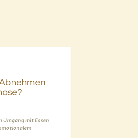
t Abnehmen
nose?
en Umgang mit Essen
 emotionalem