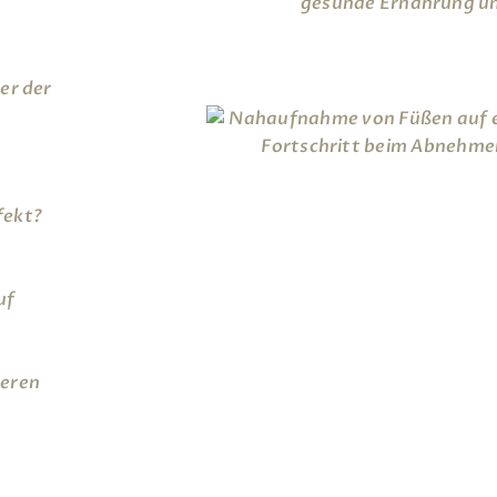
er der
fekt?
uf
neren