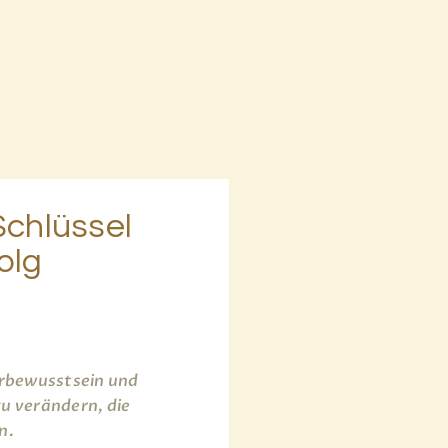
Schlüssel
olg
erbewusstsein und
zu verändern, die
n.