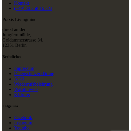
Kontakt
(+49) 30 258 16 323
Praxis Livingmind
direkt an der
Jungfernmühle,
Goldammerstrasse 34,
12351 Berlin
Rechtliches
Impressum
Datenschutzerklärung
AGB
Wiederrufsbelehrung
Warnhinweis
KI-Infos
Folge uns
Facebook
Instagram
Youtube