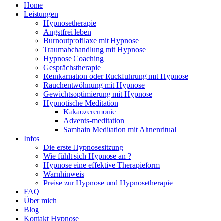
Home
Leistungen
Hypnosetherapie
Angstfrei leben
Burnoutprofilaxe mit Hypnose
Traumabehandlung mit Hypnose
Hypnose Coaching
Gesprächstherapie
Reinkarnation oder Rückführung mit Hypnose
Rauchentwöhnung mit Hypnose
Gewichtsoptimierung mit Hypnose
Hypnotische Meditation
Kakaozeremonie
Advents-meditation
Samhain Meditation mit Ahnenritual
Infos
Die erste Hypnosesitzung
Wie fühlt sich Hypnose an ?
Hypnose eine effektive Therapieform
Warnhinweis
Preise zur Hypnose und Hypnosetherapie
FAQ
Über mich
Blog
Kontakt Hypnose