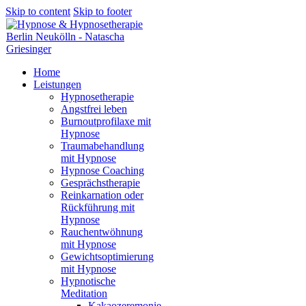
Skip to content
Skip to footer
Home
Leistungen
Hypnosetherapie
Angstfrei leben
Burnoutprofilaxe mit
Hypnose
Traumabehandlung
mit Hypnose
Hypnose Coaching
Gesprächstherapie
Reinkarnation oder
Rückführung mit
Hypnose
Rauchentwöhnung
mit Hypnose
Gewichtsoptimierung
mit Hypnose
Hypnotische
Meditation
Kakaozeremonie