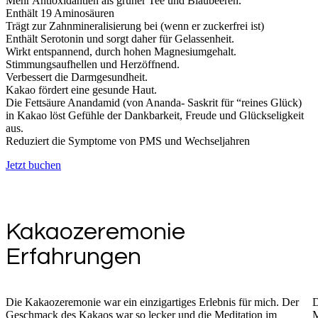
Mehr Antioxidantien als grüner Tee und Blaubeeren.
Enthält 19 Aminosäuren
Trägt zur Zahnmineralisierung bei (wenn er zuckerfrei ist)
Enthält Serotonin und sorgt daher für Gelassenheit.
Wirkt entspannend, durch hohen Magnesiumgehalt.
Stimmungsaufhellen und Herzöffnend.
Verbessert die Darmgesundheit.
Kakao fördert eine gesunde Haut.
Die Fettsäure Anandamid (von Ananda- Saskrit für “reines Glück)
in Kakao löst Gefühle der Dankbarkeit, Freude und Glückseligkeit
aus.
Reduziert die Symptome von PMS und Wechseljahren
Jetzt buchen
Kakaozeremonie
Erfahrungen
Die Kakaozeremonie war ein einzigartiges Erlebnis für mich. Der
D
Geschmack des Kakaos war so lecker und die Meditation im
M