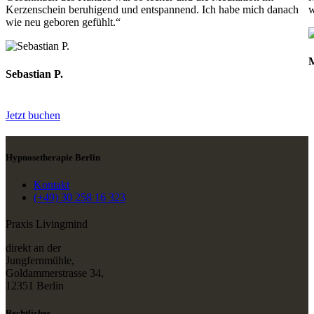
Kerzenschein beruhigend und entspannend. Ich habe mich danach
w
wie neu geboren gefühlt.“
M
Sebastian P.
Jetzt buchen
Hypnosetherapie Berlin
Kontakt
(+49) 30 258 16 323
Praxis Livingmind
direkt an der
Jungfernmühle,
Goldammerstrasse 34,
12351 Berlin
Rechtliches