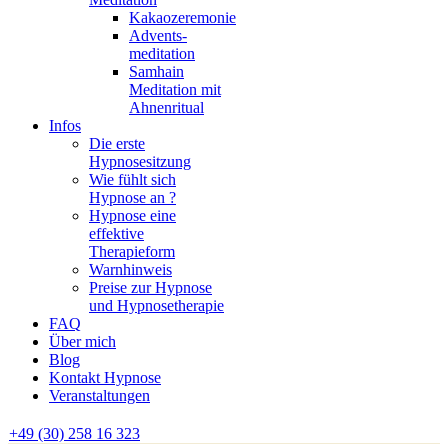
Kakaozeremonie
Advents-
meditation
Samhain
Meditation mit
Ahnenritual
Infos
Die erste
Hypnosesitzung
Wie fühlt sich
Hypnose an ?
Hypnose eine
effektive
Therapieform
Warnhinweis
Preise zur Hypnose
und Hypnosetherapie
FAQ
Über mich
Blog
Kontakt Hypnose
Veranstaltungen
+49 (30) 258 16 323