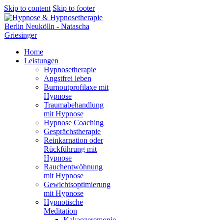
Skip to content
Skip to footer
Home
Leistungen
Hypnosetherapie
Angstfrei leben
Burnoutprofilaxe mit
Hypnose
Traumabehandlung
mit Hypnose
Hypnose Coaching
Gesprächstherapie
Reinkarnation oder
Rückführung mit
Hypnose
Rauchentwöhnung
mit Hypnose
Gewichtsoptimierung
mit Hypnose
Hypnotische
Meditation
Kakaozeremonie