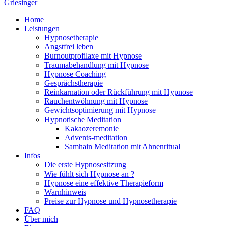
Home
Leistungen
Hypnosetherapie
Angstfrei leben
Burnoutprofilaxe mit Hypnose
Traumabehandlung mit Hypnose
Hypnose Coaching
Gesprächstherapie
Reinkarnation oder Rückführung mit Hypnose
Rauchentwöhnung mit Hypnose
Gewichtsoptimierung mit Hypnose
Hypnotische Meditation
Kakaozeremonie
Advents-meditation
Samhain Meditation mit Ahnenritual
Infos
Die erste Hypnosesitzung
Wie fühlt sich Hypnose an ?
Hypnose eine effektive Therapieform
Warnhinweis
Preise zur Hypnose und Hypnosetherapie
FAQ
Über mich