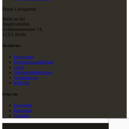
Praxis Livingmind
direkt an der
Jungfernmühle,
Goldammerstrasse 34,
12351 Berlin
Rechtliches
Impressum
Datenschutzerklärung
AGB
Wiederrufsbelehrung
Warnhinweis
KI-Infos
Folge uns
Facebook
Instagram
Youtube